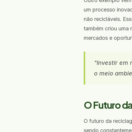
Outro exemplo vem
um processo inovad
não recicláveis. E
também criou uma no
mercados e oportun
"Investir em 
o meio ambie
O Futuro da
O futuro da recicla
sendo constantement