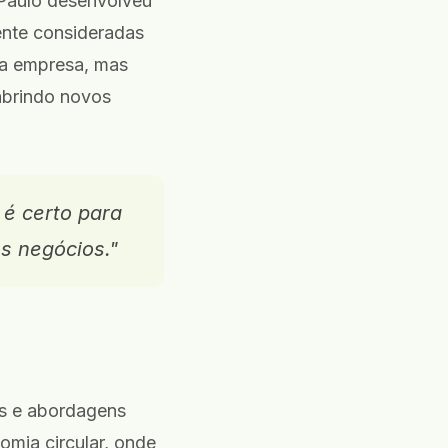
Paulo desenvolveu
ente consideradas
da empresa, mas
 abrindo novos
 é certo para
s negócios."
as e abordagens
omia circular, onde