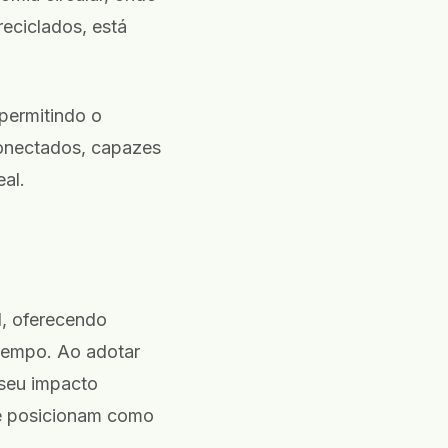
reciclados, está
 permitindo o
conectados, capazes
al.
l, oferecendo
tempo. Ao adotar
seu impacto
e posicionam como