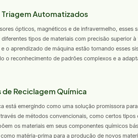
e Triagem Automatizados
ores ópticos, magnéticos e de infravermelho, esses
r diferentes tipos de materiais com precisão superior 
cial e o aprendizado de máquina estão tornando esses s
indo o reconhecimento de padrões complexos e a adapt
s de Reciclagem Química
ca está emergindo como uma solução promissora para 
r através de métodos convencionais, como certos tipos 
põem os materiais em seus componentes químicos bá
s como matéria-prima para a produção de novos materi