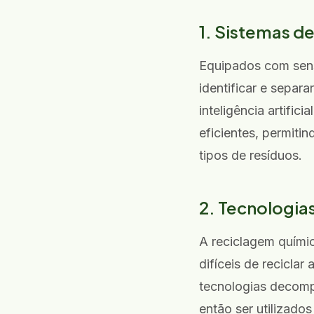
1. Sistemas d
Equipados com sens
identificar e separa
inteligência artifi
eficientes, permit
tipos de resíduos.
2. Tecnologia
A reciclagem quími
difíceis de recicla
tecnologias decom
então ser utilizado