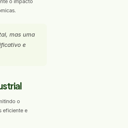
ente o impacto
ômicas.
tal, mas uma
ficativo e
strial
mitindo o
eficiente e