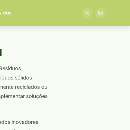
vidas
l
Resíduos
íduos sólidos
amente reciclados ou
mplementar soluções
todos inovadores